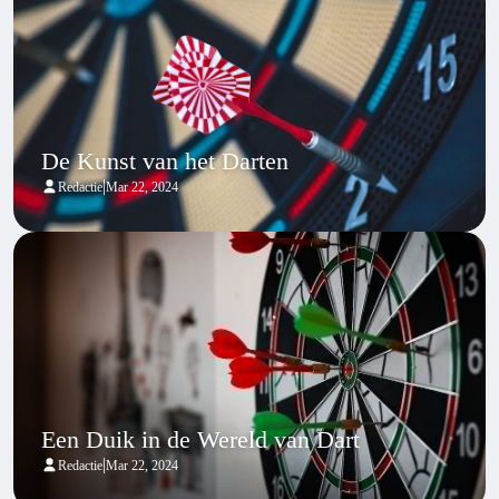
De Kunst van het Darten
|
Redactie
Mar 22, 2024
Een Duik in de Wereld van Dart
|
Redactie
Mar 22, 2024