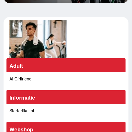
Adult
AI Girlfriend
Informatie
Startartikel.nl
Webshop